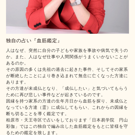
独自の占い『血筋鑑定』
人はなぜ、突然に自分の子どもや家族を事故や病気で失うの
か。また、人はなぜ仕事や人間関係がうまくいかないことが
あるのか。
その原因の多くは先祖の過去に起きた事件、そしてその家系
が断絶したことにより巻き込まれて無念に亡くなった方達に
あります。
その方達が未成仏となり、「成仏したい」と気づいてもらう
ために再び悲しい事件などが起きているのです。
因縁を持つ家系の方達の生年月日から血筋を探り、未成仏と
なっている方達（霊）に成仏してもらい、これからの因縁を
断ち切ることを導く鑑定です。
柏原市・天王寺区で占いをしております「日本易学院 円山
彩伽」ではこの独自で編み出した血筋鑑定をもとに皆様を守
るための鑑定を致します。