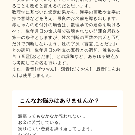
ることを改名と言えるのだと思います。
数理学に基づいた鑑定結果から、漢字の画数や文字の
持つ意味などを考え、最良のお名前を導き出します。
赤ちゃんの名付けの場合は、数理学での運命を助ける
べく、生年月日の命式盤で破壊されない開運合局数を
第一の条件としますが、姓名判断の画数の吉凶と五行
だけで判断しないよう、姓の字源（言霊[ことだま]）
との調和、生年月日の幹支の五行との調和、姓名の発
言（音霊[おとだま]）との調和など、あらゆる観点か
ら考察して命名を行います。
また、舌音[ぜつおん]・濁音[だくおん]・唇音[しんお
ん]は使用しません。
こんなお悩みはありませんか？
頑張ってもなかなか報われない…
お金に苦労している。
実りにくい恋愛を繰り返してしまう。
などなど。